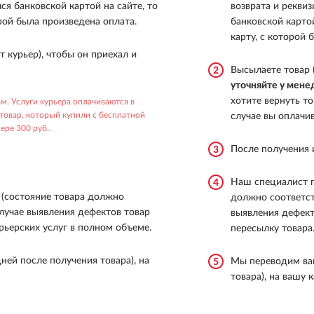
ся банковской картой на сайте, то
возврата и реквиз
рой была произведена оплата.
банковской карто
карту, с которой 
т курьер), чтобы он приехал и
Высылаете товар 
2
уточняйте у мен
хотите вернуть то
. Услуги курьера оплачиваются в
 товар, который купили с бесплатной
случае вы оплачи
ере 300 руб..
После получения 
3
Наш специалист п
4
 (состояние товара должно
должно соответст
случае выявления дефектов товар
выявления дефект
рьерских услуг в полном объеме.
пересылку товара
ней после получения товара), на
Мы переводим вам
5
товара), на вашу 